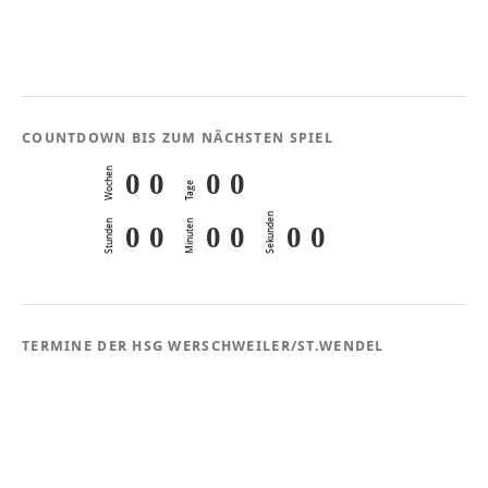
COUNTDOWN BIS ZUM NÄCHSTEN SPIEL
Wochen
0
0
0
0
Tage
Sekunden
Stunden
Minuten
0
0
0
0
0
0
TERMINE DER HSG WERSCHWEILER/ST.WENDEL