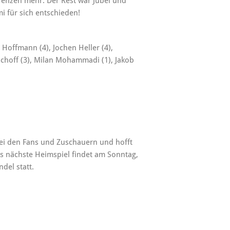
Grenzen mehr. Der Rest war Jubel und
i für sich entschieden!
 Hoffmann (4), Jochen Heller (4),
schoff (3), Milan Mohammadi (1), Jakob
ei den Fans und Zuschauern und hofft
s nächste Heimspiel findet am Sonntag,
del statt.