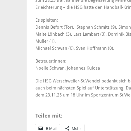
zum 28:23 traf, kannte die Begeisterung keine 
Erleichterung – die HSG hatte den Handball-Krim
Es spielten:
Dennis Befort (Tor), Stephan Schmitz (9), Simon
Malte Löhbach (3), Lars Lambert (3), Dominik Bi
Müller (1),
Michael Schwan (0), Sven Hoffmann (0),
Betreuer:innen:
Noelle Schwan, Johannes Kulosa
Die HSG Werschweiler-St.Wendel bedankt sich b
auch beim nächsten Spiel auf Unterstützung. Da
dem 23.11.25 um 18 Uhr im Sportzentrum St.Wen
Teilen mit:
E-Mail
Mehr