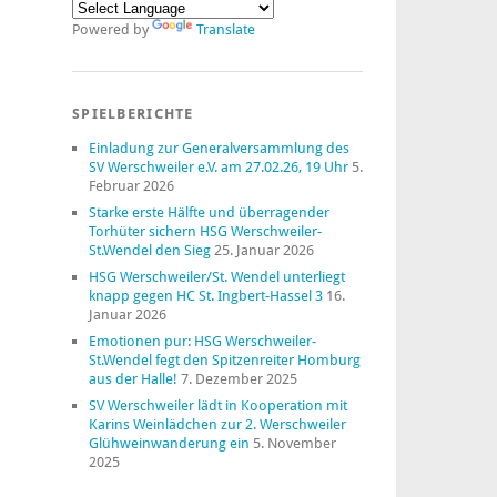
Powered by
Translate
SPIELBERICHTE
Einladung zur Generalversammlung des
SV Werschweiler e.V. am 27.02.26, 19 Uhr
5.
Februar 2026
Starke erste Hälfte und überragender
Torhüter sichern HSG Werschweiler-
St.Wendel den Sieg
25. Januar 2026
HSG Werschweiler/St. Wendel unterliegt
knapp gegen HC St. Ingbert-Hassel 3
16.
Januar 2026
Emotionen pur: HSG Werschweiler-
St.Wendel fegt den Spitzenreiter Homburg
aus der Halle!
7. Dezember 2025
SV Werschweiler lädt in Kooperation mit
Karins Weinlädchen zur 2. Werschweiler
Glühweinwanderung ein
5. November
2025