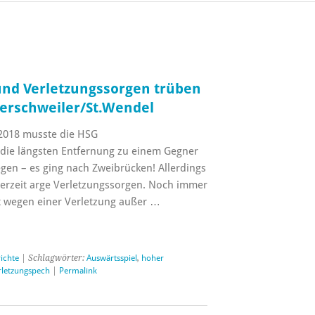
und Verletzungssorgen trüben
erschweiler/St.Wendel
2018 musste die HSG
die längsten Entfernung zu einem Gegner
egen – es ging nach Zweibrücken! Allerdings
erzeit arge Verletzungssorgen. Noch immer
rt wegen einer Verletzung außer …
richte
| Schlagwörter:
Auswärtsspiel
,
hoher
rletzungspech
|
Permalink