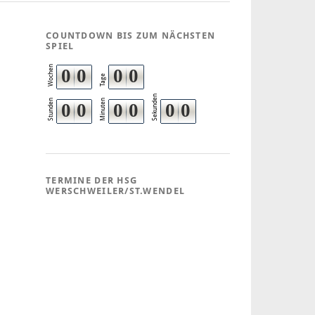
COUNTDOWN BIS ZUM NÄCHSTEN
SPIEL
Wochen
0
0
0
0
Tage
Sekunden
Stunden
Minuten
0
0
0
0
0
0
TERMINE DER HSG
WERSCHWEILER/ST.WENDEL