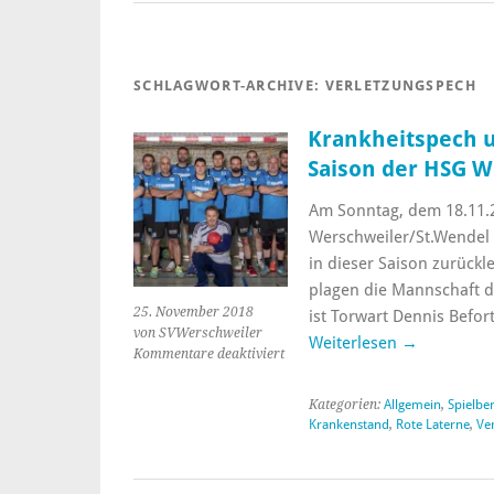
SCHLAGWORT-ARCHIVE:
VERLETZUNGSPECH
Krankheitspech 
Saison der HSG W
Am Sonntag, dem 18.11.
Werschweiler/St.Wendel 
in dieser Saison zurückl
plagen die Mannschaft d
25. November 2018
ist Torwart Dennis Befo
von SVWerschweiler
Weiterlesen
→
Kommentare deaktiviert
Kategorien:
Allgemein
,
Spielbe
Krankenstand
,
Rote Laterne
,
Ve