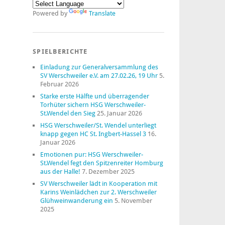
Powered by
Translate
SPIELBERICHTE
Einladung zur Generalversammlung des
SV Werschweiler e.V. am 27.02.26, 19 Uhr
5.
Februar 2026
Starke erste Hälfte und überragender
Torhüter sichern HSG Werschweiler-
St.Wendel den Sieg
25. Januar 2026
HSG Werschweiler/St. Wendel unterliegt
knapp gegen HC St. Ingbert-Hassel 3
16.
Januar 2026
Emotionen pur: HSG Werschweiler-
St.Wendel fegt den Spitzenreiter Homburg
aus der Halle!
7. Dezember 2025
SV Werschweiler lädt in Kooperation mit
Karins Weinlädchen zur 2. Werschweiler
Glühweinwanderung ein
5. November
2025