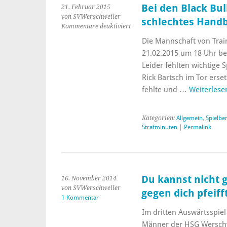
Bei den Black Bul
21. Februar 2015
von SVWerschweiler
schlechtes Handb
Kommentare deaktiviert
Die Mannschaft von Tra
21.02.2015 um 18 Uhr bei
Leider fehlten wichtige 
Rick Bartsch im Tor erse
fehlte und …
Weiterles
Kategorien:
Allgemein
,
Spielbe
Strafminuten
|
Permalink
Du kannst nicht 
16. November 2014
von SVWerschweiler
gegen dich pfeifft
1 Kommentar
Im dritten Auswärtsspie
Männer der HSG Werschw