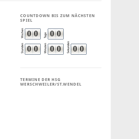
COUNTDOWN BIS ZUM NÄCHSTEN
SPIEL
Wochen
0
0
0
0
Tage
Sekunden
Stunden
Minuten
0
0
0
0
0
0
TERMINE DER HSG
WERSCHWEILER/ST.WENDEL