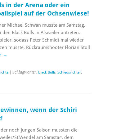
ls in der Arena oder ein
allspiel auf der Ochsenwiese!
iner Michael Schwan musste am Samstag,
 den Black Bulls in Alsweiler antreten.
Spieler, sodass Peter Schmidt mal wieder
tzen musste, Rückraumshooter Florian Stoll
en
→
richte
| Schlagwörter:
Black Bulls
,
Schiedsrichter
,
gewinnen, wenn der Schiri
!
l der noch jungen Saison mussten die
eiler/St.Wendel am Samstag, dem