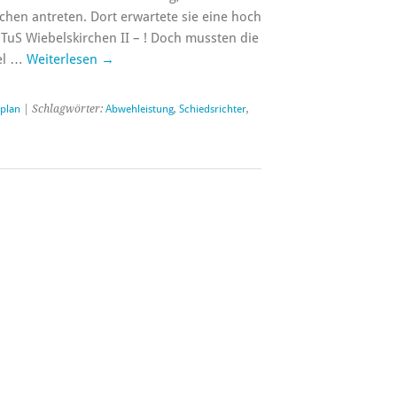
rchen antreten. Dort erwartete sie eine hoch
TuS Wiebelskirchen II – ! Doch mussten die
ael …
Weiterlesen
→
lplan
| Schlagwörter:
Abwehleistung
,
Schiedsrichter
,