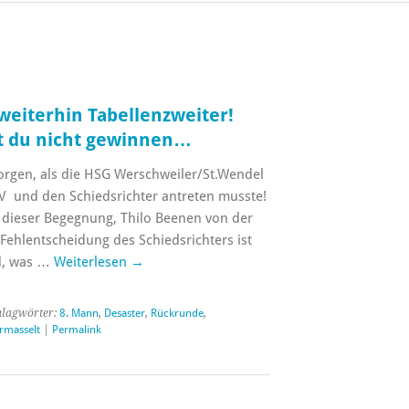
weiterhin Tabellenzweiter!
 du nicht gewinnen…
rgen, als die HSG Werschweiler/St.Wendel
IV und den Schiedsrichter antreten musste!
“ dieser Begegnung, Thilo Beenen von der
 Fehlentscheidung des Schiedsrichters ist
nd, was …
Weiterlesen
→
hlagwörter:
8. Mann
,
Desaster
,
Rückrunde
,
rmasselt
|
Permalink