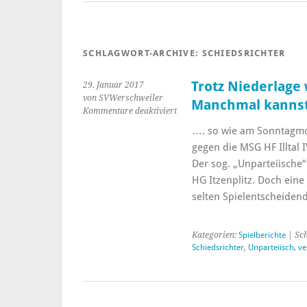
SCHLAGWORT-ARCHIVE:
SCHIEDSRICHTER
Trotz Niederlage 
29. Januar 2017
von SVWerschweiler
Manchmal kannst
Kommentare deaktiviert
…. so wie am Sonntagmo
gegen die MSG HF Illtal 
Der sog. „Unparteiische
HG Itzenplitz. Doch eine
selten Spielentscheide
Kategorien:
Spielberichte
| Sc
Schiedsrichter
,
Unparteiisch
,
ve