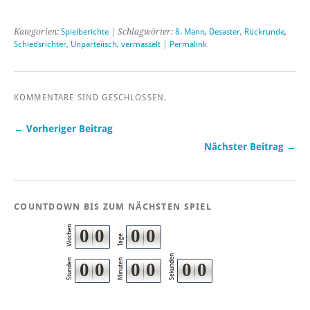
Kategorien:
Spielberichte
| Schlagwörter:
8. Mann
,
Desaster
,
Rückrunde
,
Schiedsrichter
,
Unparteiisch
,
vermasselt
|
Permalink
KOMMENTARE SIND GESCHLOSSEN.
← Vorheriger Beitrag
Nächster Beitrag →
COUNTDOWN BIS ZUM NÄCHSTEN SPIEL
Wochen
0
0
0
0
Tage
Sekunden
Stunden
Minuten
0
0
0
0
0
0